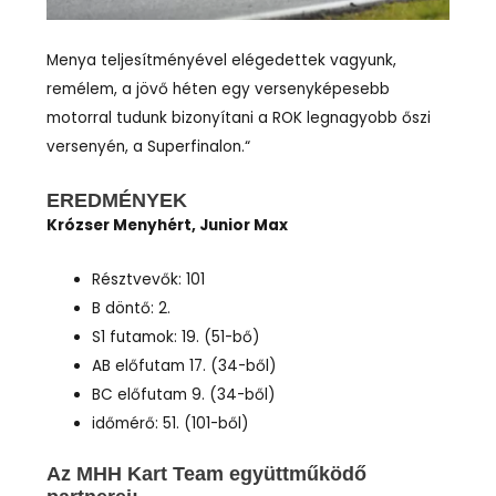
Menya teljesítményével elégedettek vagyunk,
remélem, a jövő héten egy versenyképesebb
motorral tudunk bizonyítani a ROK legnagyobb őszi
versenyén, a Superfinalon.“
EREDMÉNYEK
Krózser Menyhért, Junior Max
Résztvevők: 101
B döntő: 2.
S1 futamok: 19. (51-bő)
AB előfutam 17. (34-ből)
BC előfutam 9. (34-ből)
időmérő: 51. (101-ből)
Az MHH Kart Team együttműködő