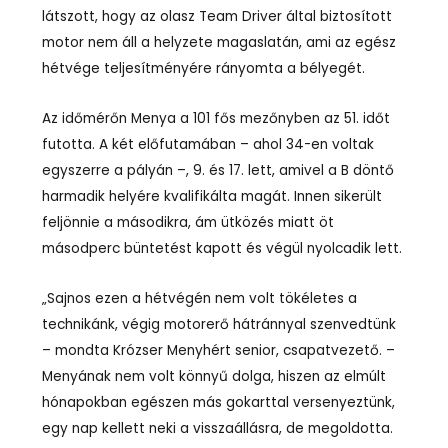
látszott, hogy az olasz Team Driver által biztosított
motor nem áll a helyzete magaslatán, ami az egész
hétvége teljesítményére rányomta a bélyegét.
Az időmérőn Menya a 101 fős mezőnyben az 51. időt
futotta. A két előfutamában – ahol 34-en voltak
egyszerre a pályán –, 9. és 17. lett, amivel a B döntő
harmadik helyére kvalifikálta magát. Innen sikerült
feljönnie a másodikra, ám ütközés miatt öt
másodperc büntetést kapott és végül nyolcadik lett.
„Sajnos ezen a hétvégén nem volt tökéletes a
technikánk, végig motorerő hátránnyal szenvedtünk
– mondta Krózser Menyhért senior, csapatvezető. –
Menyának nem volt könnyű dolga, hiszen az elmúlt
hónapokban egészen más gokarttal versenyeztünk,
egy nap kellett neki a visszaállásra, de megoldotta.