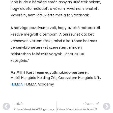
jobb is, de a hétvége során annyian ütköztek nekem,
hogy eldeformálódott a vázam. Mivel nem lehetett
kicserélni, nem láttuk értelmét a folytatásnak.
A hétvége pozitívuma volt, hogy az első méterektől
kezdve megvolt a tempóm. A téli szünet óta két
versenyen vettem részt, mind a kettőben hasznos
versenykilométereket szereztem, minden
tekintetben felkészült vagyok. Jöhet az OK
kategória.“
Az MHH Kart Team együttműködő partnerei:
Metál Hungária Holding Zrt., Carsystem Hungária Kft.,
HUMDA
, HUMDA Academy
Előző
ELŐZŐ
KÖVETKEZŐ
Krózser Menyhért a CRG gyári csapatával tesztelt
Krózser Menyhért szintet lépett: KZ2-t tesztelt