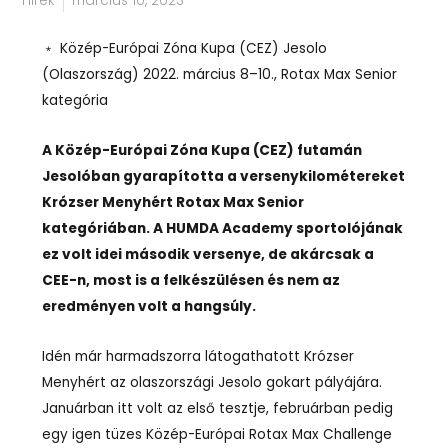
Hírek
március 10, 2023
﹡ Közép-Európai Zóna Kupa (CEZ) Jesolo
(Olaszország) 2022. március 8–10., Rotax Max Senior
kategória
A Közép-Európai Zóna Kupa (CEZ) futamán
Jesolóban gyarapította a versenykilométereket
Krózser Menyhért Rotax Max Senior
kategóriában. A HUMDA Academy sportolójának
ez volt idei második versenye, de akárcsak a
CEE-n, most is a felkészülésen és nem az
eredményen volt a hangsúly.
Idén már harmadszorra látogathatott Krózser
Menyhért az olaszországi Jesolo gokart pályájára.
Januárban itt volt az első tesztje, februárban pedig
egy igen tüzes Közép-Európai Rotax Max Challenge