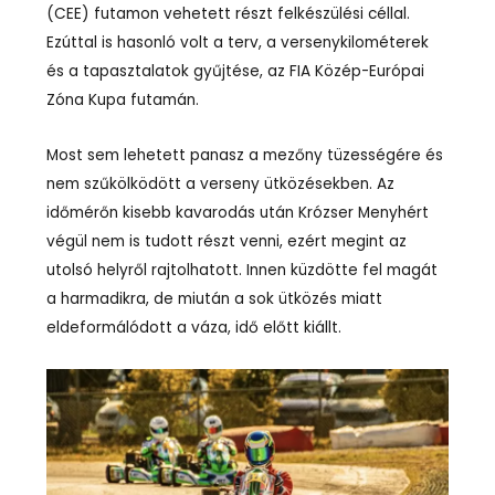
(CEE) futamon vehetett részt felkészülési céllal.
Ezúttal is hasonló volt a terv, a versenykilométerek
és a tapasztalatok gyűjtése, az FIA Közép-Európai
Zóna Kupa futamán.
Most sem lehetett panasz a mezőny tüzességére és
nem szűkölködött a verseny ütközésekben. Az
időmérőn kisebb kavarodás után Krózser Menyhért
végül nem is tudott részt venni, ezért megint az
utolsó helyről rajtolhatott. Innen küzdötte fel magát
a harmadikra, de miután a sok ütközés miatt
eldeformálódott a váza, idő előtt kiállt.