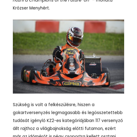
hozni a Champions of the Future-ön“
– mondta
Krózser Menyhért.
Szükség is volt a felkészülésre, hiszen a
gokartversenyzés legmagasabb és legösszetettebb
tudását igénylő KZ2-es kategóriájában 117 versenyző
állt rajthoz a világbajnokság előtti futamon, ezért
már az időmérőt is négy csoportra kellett osztani.