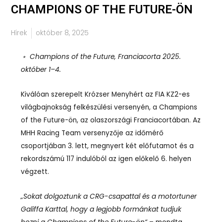
CHAMPIONS OF THE FUTURE-ÖN
Hírek
október 8, 2025
﹡
Champions of the Future, Franciacorta 2025.
október 1–4.
Kiválóan szerepelt Krózser Menyhért az FIA KZ2-es
világbajnokság felkészülési versenyén, a Champions
of the Future-ön, az olaszországi Franciacortában. Az
MHH Racing Team versenyzője az időmérő
csoportjában 3. lett, megnyert két előfutamot és a
rekordszámú 117 indulóból az igen előkelő 6. helyen
végzett.
„Sokat dolgoztunk a CRG-csapattal és a motortuner
Galiffa Karttal, hogy a legjobb formánkat tudjuk