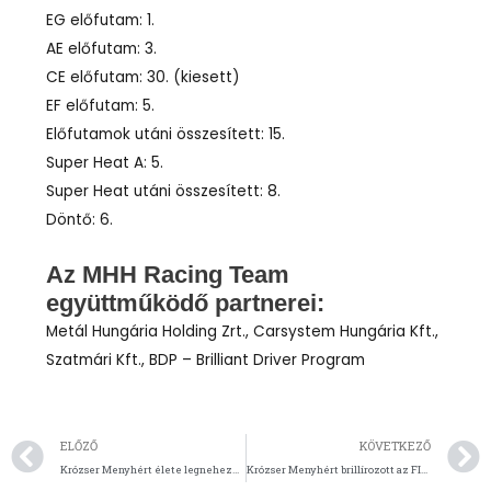
EG előfutam: 1.
AE előfutam: 3.
CE előfutam: 30. (kiesett)
EF előfutam: 5.
Előfutamok utáni összesített: 15.
Super Heat A: 5.
Super Heat utáni összesített: 8.
Döntő: 6.
Az MHH Racing Team
együttműködő partnerei:
Metál Hungária Holding Zrt., Carsystem Hungária Kft.,
Szatmári Kft., BDP – Brilliant Driver Program
Előző
ELŐZŐ
KÖVETKEZŐ
Krózser Menyhért élete legnehezebb időmérője
Krózser Menyhért brillírozott az FIA világbajnokságon