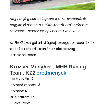
Nagyon jó gokartot kaptam a CRG-csapattól és
nagyon jó motort a Galiffa Karttól, amit ezúton is
köszönök. Találkozunk egy hét múlva a vb-n.“
Az FIA KZ2-es gokart világbajnokságot október 9–12-
e között rendezik, szintén az olaszországi
Franciacortában.
Krózser Menyhért, MHH Racing
Team, KZ2
eredmények
Résztvevők: 117
Időmérő csoport: 3.
Időmérő: 12.
DE előfutam: 17.
BE előfutam: 1.