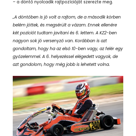
– a döntő nyolcadik rajtpozícióját szerezte meg.
„A döntőben is jó volt a rajtom, de a második körben
belém jöttek, és megsérült a vázam. Ennek ellenére
két pozíciót tudtam javítani és 6. lettem. A KZ2-ben
nagyon sok jó versenyző van. Korábban is azt
gondoltam, hogy ha az első 10-ben vagy, az felér egy
győzelemmel. A 6. helyezéssel elégedett vagyok, de
azt gondolom, hogy még jobb is lehetett volna.