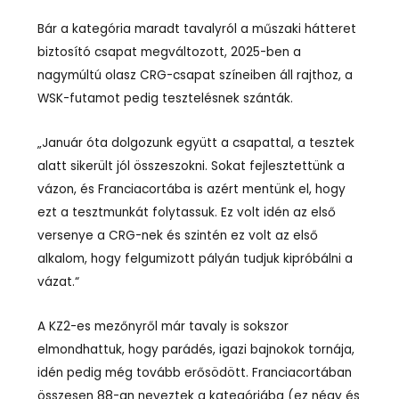
Bár a kategória maradt tavalyról a műszaki hátteret
biztosító csapat megváltozott, 2025-ben a
nagymúltú olasz CRG-csapat színeiben áll rajthoz, a
WSK-futamot pedig tesztelésnek szánták.
„Január óta dolgozunk együtt a csapattal, a tesztek
alatt sikerült jól összeszokni. Sokat fejlesztettünk a
vázon, és Franciacortába is azért mentünk el, hogy
ezt a tesztmunkát folytassuk. Ez volt idén az első
versenye a CRG-nek és szintén ez volt az első
alkalom, hogy felgumizott pályán tudjuk kipróbálni a
vázat.“
A KZ2-es mezőnyről már tavaly is sokszor
elmondhattuk, hogy parádés, igazi bajnokok tornája,
idén pedig még tovább erősödött. Franciacortában
összesen 88-an neveztek a kategóriába (ez négy és