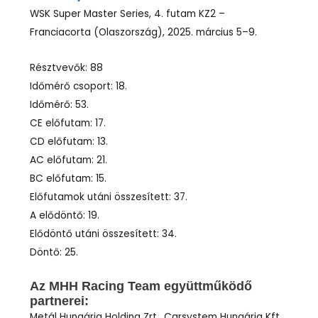
WSK Super Master Series, 4. futam KZ2 –
Franciacorta (Olaszország), 2025. március 5–9.
Résztvevők: 88
Időmérő csoport: 18.
Időmérő: 53.
CE előfutam: 17.
CD előfutam: 13.
AC előfutam: 21.
BC előfutam: 15.
Előfutamok utáni összesített: 37.
A elődöntő: 19.
Elődöntő utáni összesített: 34.
Döntő: 25.
Az MHH Racing Team együttműködő
partnerei:
Metál Hungária Holding Zrt., Carsystem Hungária Kft.,