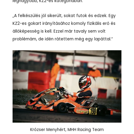
legnagyobb, KZ2-es kategóriában.
„A felkészülés jól sikerült, sokat futok és edzek. Egy
KZ2-es gokart irányításához komoly fizikális erő és
állóképesség is kell. Ezzel már tavaly sem volt
problémám, de idén rátettem még egy lapáttal.“
Krózser Menyhért, MHH Racing Team