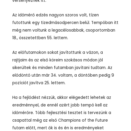
versenyeznek itt.
Az időmérő edzés nagyon szoros volt, tízen
futottunk egy tizedmásodpercen belül. Tempóban itt
még nem voltunk a legacélosabbak, csoportomban
18., összetettben 55. lettem.
Az előfutamokon sokat javítottunk a vázon, a
rajtjaim és az első köreim szokásos módon jól
sikerültek és minden futamban javítani tudtam. Az
elődöntő után már 34. voltam, a döntőben pedig 9
pozíciót javítva 25. lettem.
Ha a fejlődést nézzük, akkor elégedett lehetek az
eredménnyel, de ennél azért jobb tempó kell az
időmérőre. Több fejlesztési tesztet is tervezünk a
csapattal még az első Champions of the Future
futam előtt, mert ők is és én is eredményeket