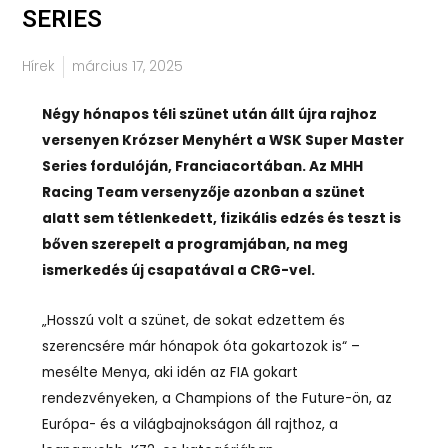
SERIES
Hírek
március 17, 2025
Négy hónapos téli szünet után állt újra rajhoz
versenyen Krózser Menyhért a WSK Super Master
Series fordulóján, Franciacortában. Az MHH
Racing Team versenyzője azonban a szünet
alatt sem tétlenkedett, fizikális edzés és teszt is
bőven szerepelt a programjában, na meg
ismerkedés új csapatával a CRG-vel.
„Hosszú volt a szünet, de sokat edzettem és
szerencsére már hónapok óta gokartozok is“ –
mesélte Menya, aki idén az FIA gokart
rendezvényeken, a Champions of the Future-ön, az
Európa- és a világbajnokságon áll rajthoz, a