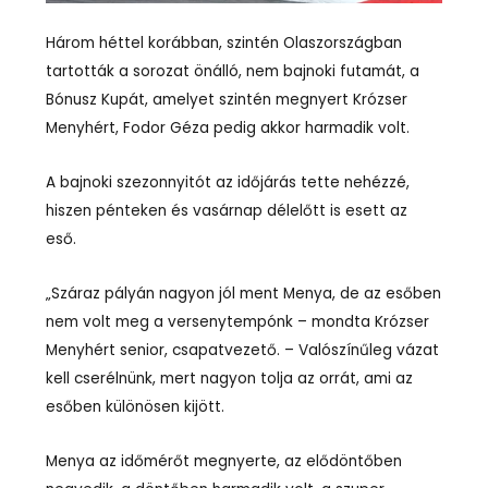
Három héttel korábban, szintén Olaszországban
tartották a sorozat önálló, nem bajnoki futamát, a
Bónusz Kupát, amelyet szintén megnyert Krózser
Menyhért, Fodor Géza pedig akkor harmadik volt.
A bajnoki szezonnyitót az időjárás tette nehézzé,
hiszen pénteken és vasárnap délelőtt is esett az
eső.
„Száraz pályán nagyon jól ment Menya, de az esőben
nem volt meg a versenytempónk – mondta Krózser
Menyhért senior, csapatvezető. – Valószínűleg vázat
kell cserélnünk, mert nagyon tolja az orrát, ami az
esőben különösen kijött.
Menya az időmérőt megnyerte, az elődöntőben