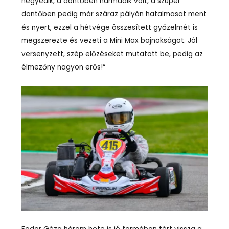
negyedik, a döntőben harmadik volt, a szuper
döntőben pedig már száraz pályán hatalmasat ment
és nyert, ezzel a hétvége összesített győzelmét is
megszerezte és vezeti a Mini Max bajnokságot. Jól
versenyzett, szép előzéseket mutatott be, pedig az
élmezőny nagyon erős!“