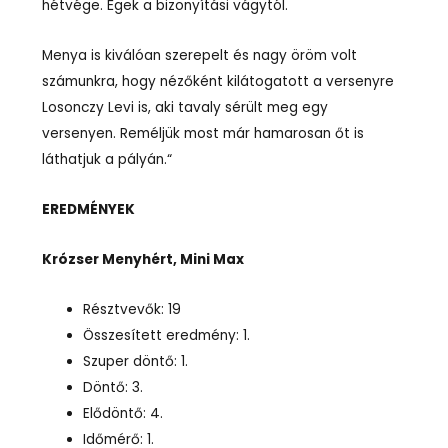
hétvége. Égek a bizonyítási vágytól.
Menya is kiválóan szerepelt és nagy öröm volt
számunkra, hogy nézőként kilátogatott a versenyre
Losonczy Levi is, aki tavaly sérült meg egy
versenyen. Reméljük most már hamarosan őt is
láthatjuk a pályán.“
EREDMÉNYEK
Krózser Menyhért, Mini Max
Résztvevők: 19
Összesített eredmény: 1.
Szuper döntő: 1.
Döntő: 3.
Elődöntő: 4.
Időmérő: 1.