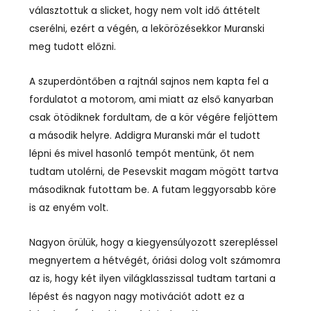
választottuk a slicket, hogy nem volt idő áttételt
cserélni, ezért a végén, a lekörözésekkor Muranski
meg tudott előzni.
A szuperdöntőben a rajtnál sajnos nem kapta fel a
fordulatot a motorom, ami miatt az első kanyarban
csak ötödiknek fordultam, de a kör végére feljöttem
a második helyre. Addigra Muranski már el tudott
lépni és mivel hasonló tempót mentünk, őt nem
tudtam utolérni, de Pesevskit magam mögött tartva
másodiknak futottam be. A futam leggyorsabb köre
is az enyém volt.
Nagyon örülük, hogy a kiegyensúlyozott szerepléssel
megnyertem a hétvégét, óriási dolog volt számomra
az is, hogy két ilyen világklasszissal tudtam tartani a
lépést és nagyon nagy motivációt adott ez a