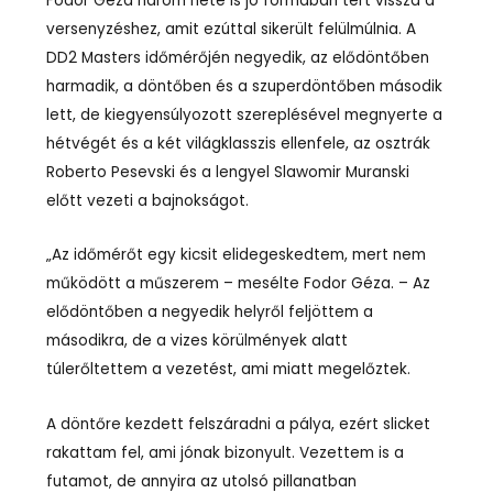
Fodor Géza három hete is jó formában tért vissza a
versenyzéshez, amit ezúttal sikerült felülmúlnia. A
DD2 Masters időmérőjén negyedik, az elődöntőben
harmadik, a döntőben és a szuperdöntőben második
lett, de kiegyensúlyozott szereplésével megnyerte a
hétvégét és a két világklasszis ellenfele, az osztrák
Roberto Pesevski és a lengyel Slawomir Muranski
előtt vezeti a bajnokságot.
„Az időmérőt egy kicsit elidegeskedtem, mert nem
működött a műszerem – mesélte Fodor Géza. – Az
elődöntőben a negyedik helyről feljöttem a
másodikra, de a vizes körülmények alatt
túlerőltettem a vezetést, ami miatt megelőztek.
A döntőre kezdett felszáradni a pálya, ezért slicket
rakattam fel, ami jónak bizonyult. Vezettem is a
futamot, de annyira az utolsó pillanatban