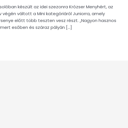
esolóban készült az idei szezonra Krózser Menyhért, az
végén váltott a Mini kategóriáról Juniorra, amely
versenye előtt több teszten vesz részt. „Nagyon hasznos
l, mert esőben és száraz pályán […]