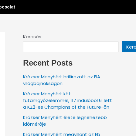
pcsolat
Keresés
Ker
Recent Posts
Krózser Menyhért brillírozott az FIA
világbajnokságon
Krózser Menyhért két
futamgyőzelemmel, 117 indulóból 6. lett
a KZ2-es Champions of the Future-ön
Krózser Menyhért élete legnehezebb
időmérője
Krózser Menyhért megvillant az Eb