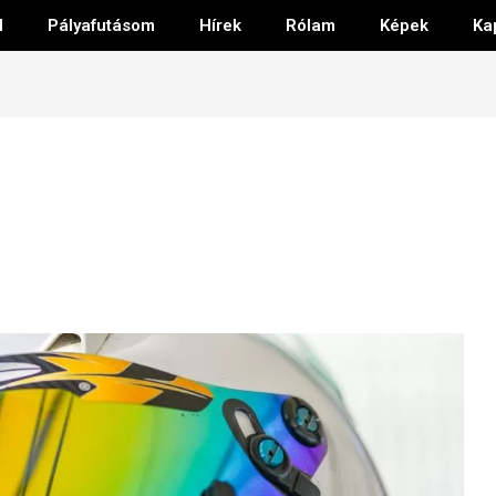
l
Pályafutásom
Hírek
Rólam
Képek
Ka