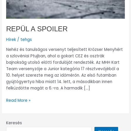
REPÜL A SPOILER
Hírek
/
tehgs
Nehéz és tanulságos versenyt teljesített Krózser Menyhért
a szlovéniai Ptujban, ahol a gokart CEZ és osztrák
bajnokság utolsó előtti fordulóját rendezték. Az MHH Kart
Team versenyzője a Junior kategória 17 résztvevőjéből a
10. helyet szerezte meg az időmérőn. Az első futamban
gyújtógyertya hiba miatt 14. lett, a másodikban innen
felküzdötte magát a 6.-ra. A harmadik […]
Read More »
Keresés