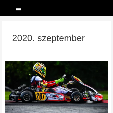
Skip
Menü
to
content
2020. szeptember
REPÜL
A
SPOILER