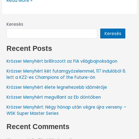
Read More »
Keresés
Keresés
Recent Posts
Krózser Menyhért brillírozott az FIA világbajnokságon
Krózser Menyhért két futamgyőzelemmel, 117 indulóból 6.
lett a KZ2-es Champions of the Future-ön
Krózser Menyhért élete legnehezebb időmérője
Krózser Menyhért megvillant az Eb döntőben
Krózser Menyhért: Négy hónap után végre újra verseny –
WSK Super Master Series
Recent Comments