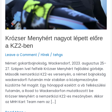
Krózser Menyhért nagyot lépett előre
a KZ2-ben
Leave a Comment
/
Hírek
/
tehgs
Német gokartbajnokság, Wackersdorf, 2023. augusztus 25–
27. Szépen ível felfelé Krózser Menyhért fejlődési görbéje.
Második nemzetközi KZ2-es versenyén, a német bajnokság
wackersdorfi futamán már stabilan a középmezőnybe
küzdötte fel magát. Egy hónappal ezelőtt a vb felkészülési
futamán, a Road to Wackersdorfon mutatkozott be
Krózser Menyhért a nemzetközi KZ2-es mezőnyben. Akkor
az MHH Kart Team nem az […]