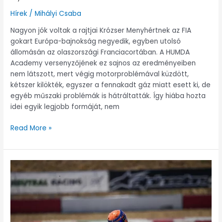
Hírek
/
Mihályi Csaba
Nagyon jók voltak a rajtjai Krózser Menyhértnek az FIA
gokart Európa-bajnokság negyedik, egyben utolsó
állomásán az olaszországi Franciacortában. A HUMDA
Academy versenyzőjének ez sajnos az eredményeiben
nem látszott, mert végig motorproblémával küzdött,
kétszer kilökték, egyszer a fennakadt gáz miatt esett ki, de
egyéb műszaki problémák is hátráltatták. Így hiába hozta
idei egyik legjobb formáját, nem
Read More »
Menyhért
Krózser
wants
to
show
at