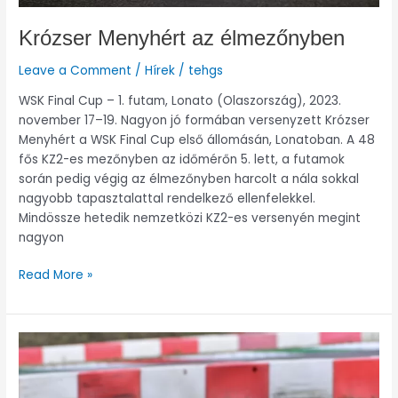
Krózser Menyhért az élmezőnyben
Leave a Comment
/
Hírek
/
tehgs
WSK Final Cup – 1. futam, Lonato (Olaszország), 2023.
november 17–19. Nagyon jó formában versenyzett Krózser
Menyhért a WSK Final Cup első állomásán, Lonatoban. A 48
fős KZ2-es mezőnyben az időmérőn 5. lett, a futamok
során pedig végig az élmezőnyben harcolt a nála sokkal
nagyobb tapasztalattal rendelkező ellenfelekkel.
Mindössze hetedik nemzetközi KZ2-es versenyén megint
nagyon
Read More »
Krózser
Menyhért:
23