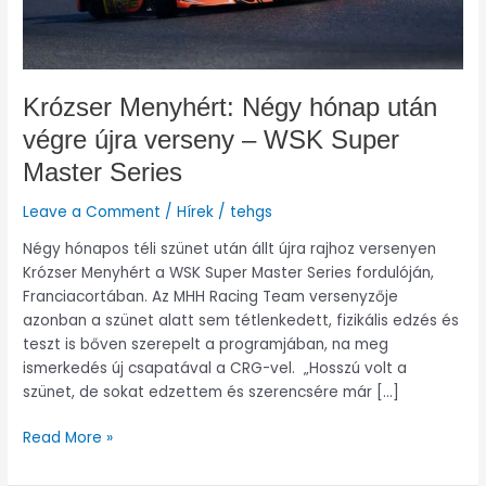
WSK
Super
Master
Series
Krózser Menyhért: Négy hónap után
végre újra verseny – WSK Super
Master Series
Leave a Comment
/
Hírek
/
tehgs
Négy hónapos téli szünet után állt újra rajhoz versenyen
Krózser Menyhért a WSK Super Master Series fordulóján,
Franciacortában. Az MHH Racing Team versenyzője
azonban a szünet alatt sem tétlenkedett, fizikális edzés és
teszt is bőven szerepelt a programjában, na meg
ismerkedés új csapatával a CRG-vel. „Hosszú volt a
szünet, de sokat edzettem és szerencsére már […]
Read More »