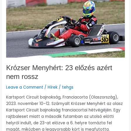
előzés
azért
nem
rossz
Krózser Menyhért: 23 előzés azért
nem rossz
Leave a Comment
/
Hírek
/
tehgs
Kartsport Circuit bajnokság, Franciacorta (Olaszország),
2023. november 10–12. Szárnyalt Krózser Menyhért az olasz
Kartsport Circuit bajnokság franciacortai hétvégéjén. Egy
rajtbaleset miatt a második futamban az utolsó előtti
helyről indult, de 23-at előzve a 6. helyre tornázta fel
magát, miközben a leggyorsabb kört is megfutotta.