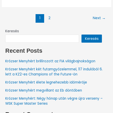
1
2
Next
→
Keresés
Keresés
Recent Posts
Krózser Menyhért brillírozott az FIA világbajnokságon
Krózser Menyhért két futamgyőzelemmel, 117 indulóból 6.
lett a KZ2-es Champions of the Future-ön
Krózser Menyhért élete legnehezebb időmérője
Krózser Menyhért megvillant az Eb döntőben
Krózser Menyhért: Négy hónap után végre újra verseny –
WSK Super Master Series