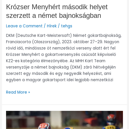
Krózser Menyhért második helyet
szerzett a német bajnokságban
Leave a Comment
/
Hírek
/
tehgs
DKM (Deutsche Kart-Meistersaft) Német gokartbajnokság,
Franciacorta (Olaszország), 2023. október 27–29. Nagyon
rövid idő, mindössze öt nemzetközi verseny alatt ért fel
Krózser Menyhért a gokartversenyzés csúcsát képviselő
KZ2-es kategória élmezőnyébe. Az MHH Kart Team
versenyzője a német bajnokság (DKM) záró hétvégéjén
szerzett egy második és egy negyedik helyezést, ami
egyben a magyar gokartsport idei legjobb nemzetközi
Read More »
Great
starts
for