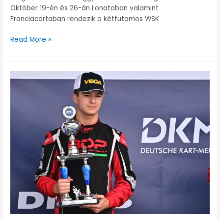
Október 19-én és 26-án Lonatoban valamint
Franciacortaban rendezik a kétfutamos WSK
Read More »
Krózser
Menyhért
második
helyet
szerzett
a
német
bajnokságban