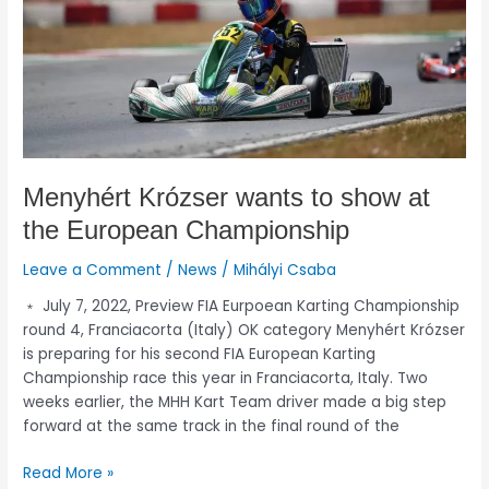
the
European
Championship
Menyhért Krózser wants to show at
the European Championship
Leave a Comment
/
News
/
Mihályi Csaba
﹡ July 7, 2022, Preview FIA Eurpoean Karting Championship
round 4, Franciacorta (Italy) OK category Menyhért Krózser
is preparing for his second FIA European Karting
Championship race this year in Franciacorta, Italy. Two
weeks earlier, the MHH Kart Team driver made a big step
forward at the same track in the final round of the
Read More »