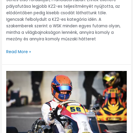
pályafutása legjobb KZ2-es teljesítményét nyújtotta, az
elődöntőben pedig kisebb csodát láthattunk tőle.
Igencsak felbolydult a KZ2-es kategória idén. A
szakemberek szerint a WSK minden egyes futama olyan,
mintha a világbajnokságon lennénk, annyira komoly a
mezőny és annyira komoly műszaki hátteret
Read More »
Krózser
Menyhért
világbajnokok
és
Európa-
bajnokok
ellen