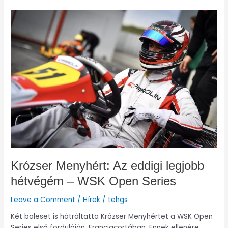
Krózser
Menyhért:
Az
eddigi
legjobb
hétvégém
–
WSK
Open
Series
Krózser Menyhért: Az eddigi legjobb
hétvégém – WSK Open Series
Leave a Comment
/
Hírek
/
tehgs
Két baleset is hátráltatta Krózser Menyhértet a WSK Open
Series első fordulóján, Franciacortában. Ennek ellenére