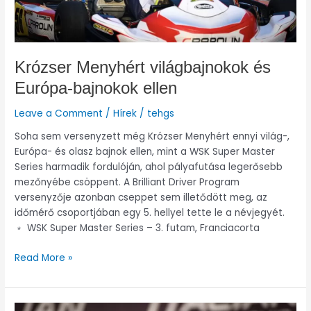
Krózser Menyhért világbajnokok és
Európa-bajnokok ellen
Leave a Comment
/
Hírek
/
tehgs
Soha sem versenyzett még Krózser Menyhért ennyi világ-,
Európa- és olasz bajnok ellen, mint a WSK Super Master
Series harmadik fordulóján, ahol pályafutása legerősebb
mezőnyébe csöppent. A Brilliant Driver Program
versenyzője azonban cseppet sem illetődött meg, az
időmérő csoportjában egy 5. hellyel tette le a névjegyét.
﹡ WSK Super Master Series – 3. futam, Franciacorta
Read More »
Krózser