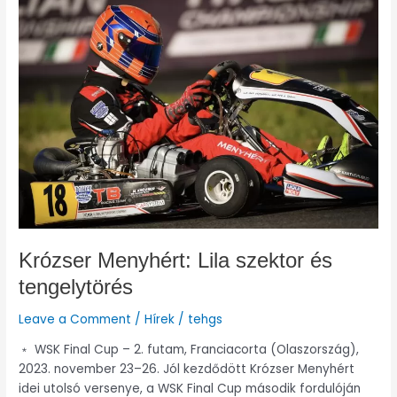
Menyhért:
Lila
szektor
és
tengelytörés
Krózser Menyhért: Lila szektor és
tengelytörés
Leave a Comment
/
Hírek
/
tehgs
﹡ WSK Final Cup – 2. futam, Franciacorta (Olaszország),
2023. november 23–26. Jól kezdődött Krózser Menyhért
idei utolsó versenye, a WSK Final Cup második fordulóján