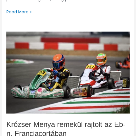
Read More »
Krózser
Menya
remekül
rajtolt
az
Eb-
n,
Franciacortában
Krózser Menya remekül rajtolt az Eb-
n, Franciacortában