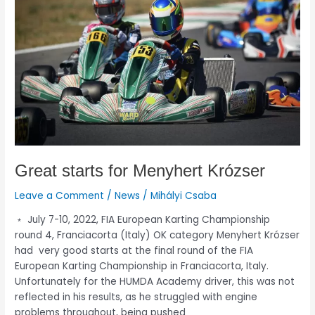
Menyhert
Krózser
Great starts for Menyhert Krózser
Leave a Comment
/
News
/
Mihályi Csaba
﹡ July 7-10, 2022, FIA European Karting Championship
round 4, Franciacorta (Italy) OK category Menyhert Krózser
had very good starts at the final round of the FIA
European Karting Championship in Franciacorta, Italy.
Unfortunately for the HUMDA Academy driver, this was not
reflected in his results, as he struggled with engine
problems throughout, being pushed