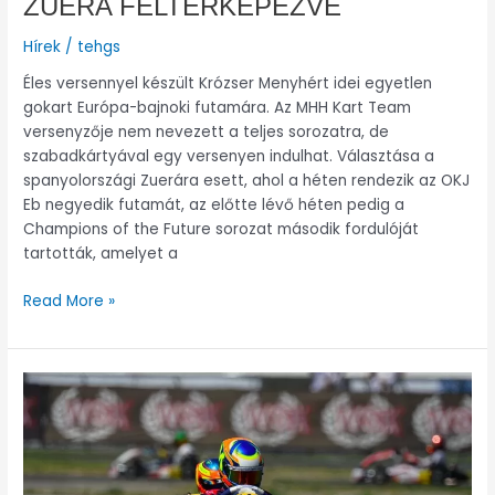
ZUERA FELTÉRKÉPEZVE
Hírek
/
tehgs
Éles versennyel készült Krózser Menyhért idei egyetlen
gokart Európa-bajnoki futamára. Az MHH Kart Team
versenyzője nem nevezett a teljes sorozatra, de
szabadkártyával egy versenyen indulhat. Választása a
spanyolországi Zuerára esett, ahol a héten rendezik az OKJ
Eb negyedik futamát, az előtte lévő héten pedig a
Champions of the Future sorozat második fordulóját
tartották, amelyet a
Read More »
TESZTELÜNK,
TESZTELÜNK
ÉS
JÓ
LESZ!