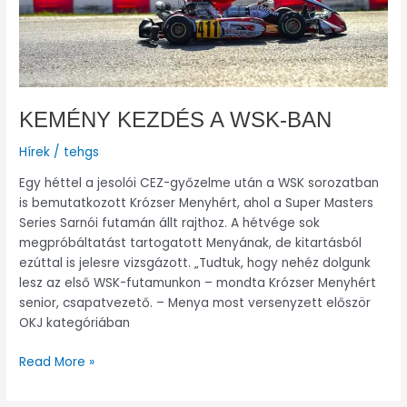
KEMÉNY KEZDÉS A WSK-BAN
Hírek
/
tehgs
Egy héttel a jesolói CEZ-győzelme után a WSK sorozatban
is bemutatkozott Krózser Menyhért, ahol a Super Masters
Series Sarnói futamán állt rajthoz. A hétvége sok
megpróbáltatást tartogatott Menyának, de kitartásból
ezúttal is jelesre vizsgázott. „Tudtuk, hogy nehéz dolgunk
lesz az első WSK-futamunkon – mondta Krózser Menyhért
senior, csapatvezető. – Menya most versenyzett először
OKJ kategóriában
Read More »