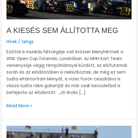
A KIESÉS SEM ÁLLÍTOTTA MEG
Hírek
/
tehgs
Ezúttal is munkás hétvégéje volt Krózser Menyhértnek a
WSK Open Cup futamán, Lonatóban. Az MHH Kart Team
versenyzője végig tempóhiánnyal küzdött, az előfutamok
során és az elődöntőben is nekiütköztek, de még ez sem
tudta eltántorítani Menyát, a vizes füvön csúszkálva is
vissza tudta rakni gokartját és már csak becsületből is
befejezte az elődöntőt. „Jó érzés […]
Read More »
ILYEN
AZ