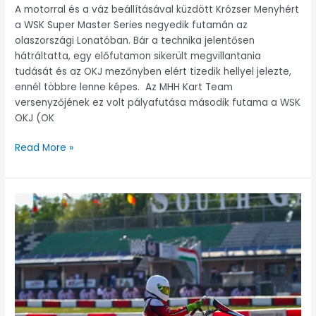
A motorral és a váz beállításával küzdött Krózser Menyhért
a WSK Super Master Series negyedik futamán az
olaszországi Lonatóban. Bár a technika jelentősen
hátráltatta, egy előfutamon sikerült megvillantania
tudását és az OKJ mezőnyben elért tizedik hellyel jelezte,
ennél többre lenne képes. Az MHH Kart Team
versenyzőjének ez volt pályafutása második futama a WSK
OKJ (OK
Read More »
KEMÉNY
KEZDÉS
A
WSK-
BAN