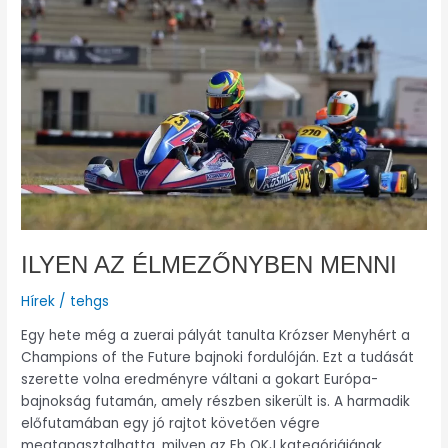
ÉLMEZŐNYBEN
MENNI
ILYEN AZ ÉLMEZŐNYBEN MENNI
Hírek
/
tehgs
Egy hete még a zuerai pályát tanulta Krózser Menyhért a
Champions of the Future bajnoki fordulóján. Ezt a tudását
szerette volna eredményre váltani a gokart Európa-
bajnokság futamán, amely részben sikerült is. A harmadik
előfutamában egy jó rajtot követően végre
megtapasztalhatta, milyen az Eb OKJ kategóriájának