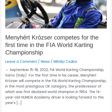
in
the
FIA
World
Karting
Championship
Menyhért Krózser competes for the
first time in the FIA World Karting
Championship
Leave a Comment
/
News
/
Mihályi Csaba
﹡ September 15-18, 2022, FIA World Karting Championship,
Sarno (Italy) For the first time in his career, Menyhért
Krózser will compete in the FIA World Karting Championship,
in the most prestigious OK category, the predecessor of
which was first declared world champion in 1964. The 14-
year-old HUMDA Academy driver is looking forward to this
year’s […]